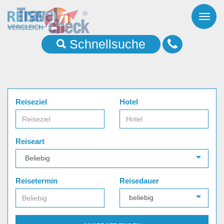
Toggl
naviga
Schnellsuche
Reiseziel
Hotel
Reiseart
Reisetermin
Reisedauer