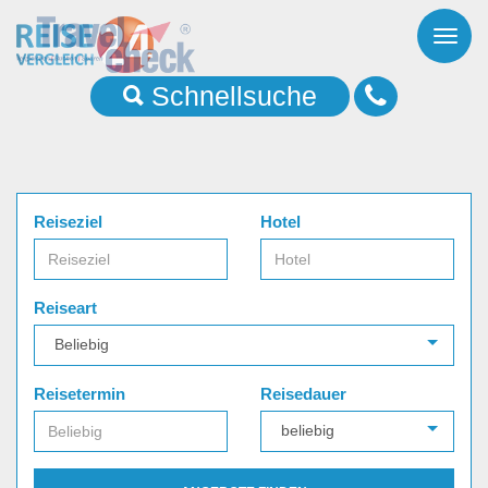
Toggl
naviga
Schnellsuche
Reiseziel
Hotel
Reiseart
Reisetermin
Reisedauer