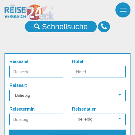
Toggl
naviga
Schnellsuche
Reiseziel
Hotel
Reiseart
Reisetermin
Reisedauer