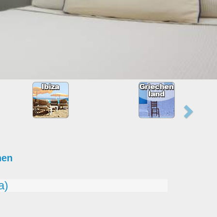
hen
a)