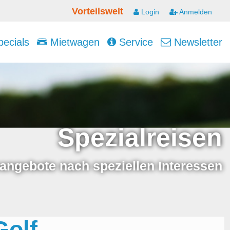
Vorteilswelt
Login
Anmelden
ecials
Mietwagen
Service
Newsletter
Spezialreisen
angebote nach speziellen Interessen
Golf